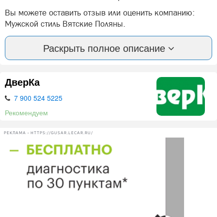
Вы можете оставить отзыв или оценить компанию:
Мужской стиль Вятские Поляны.
А так же, задать вопрос представителями фирмы:
Раскрыть полное описание
Мужской стиль в Вятских Полян.
ДверКа
Нашли ошибку? Сообщите нам об этом!
7 900 524 5225
Рекомендуем
РЕКЛАМА • HTTPS://GUSAR.LECAR.RU/